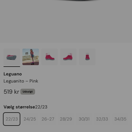
Leguano
Leguanito – Pink
Salgspris
519 kr
Udsolgt
Vælg størrelse
22/23
22/23
24/25
26-27
28/29
30/31
32/33
34/35