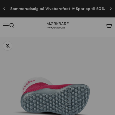
Spring til indhold
Sommerudsalg på Vivobarefoot ☀ Spar op til 50%
MÆRKBARE
Åbn navigationsmenu
Åbn søgefunktion
Åbn 
×
Vivo
barefoot
Zoom