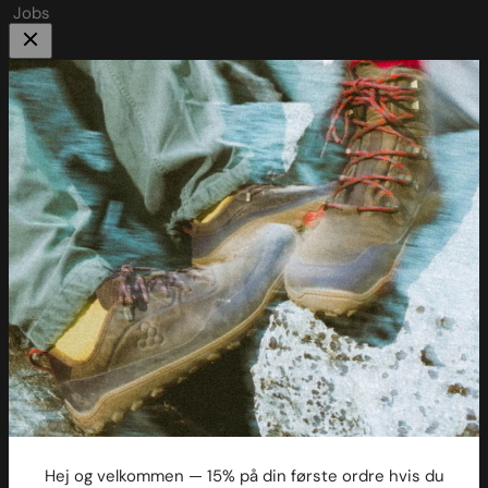
Jobs
Om Mærkbare 🦶
Vi sælger barfodssko, minimalistiske sko og andre gode ting
til fødder.
For os handler det om at hjælpe dig med at finde de rette
sko til dine fødder.
Vi er ikke religiøse når det kommer til barfodssko. Men vi
oplever at mange har stor glæde af de produkter vi sælger.
Vi plejer at sige, at det er værd at prøve.
Læs mere om Mærkbare
her
.
Hvad er Barfodssko?
Opstart med barfodssko – Sådan skifter du sikkert
Hej og velkommen — 15% på din første ordre hvis du