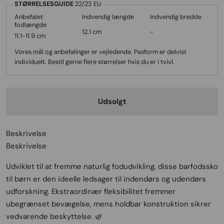
STØRRELSESGUIDE
22/23
EU
Anbefalet
Indvendig længde
Indvendig bredde
fodlængde
12.1 cm
-
11.1-11.9 cm
Vores mål og anbefalinger er vejledende. Pasform er delvist
individuelt. Bestil gerne flere størrelser hvis du er i tvivl.
Udsolgt
Beskrivelse
Beskrivelse
Udviklet til at fremme naturlig fodudvikling, disse barfodssko
til børn er den ideelle ledsager til indendørs og udendørs
udforskning. Ekstraordinær fleksibilitet fremmer
ubegrænset bevægelse, mens holdbar konstruktion sikrer
vedvarende beskyttelse. 🌿